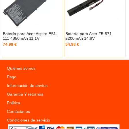
Batería para Acer Aspire ES1-
Batería para Acer F5-571
111 4850mAh 11.1V
2200mAh 14.8V
74.98 €
54.98 €
Quiénes somos
Pago
Información de envíos
Garantía Y retornos
Política
Contáctanos
Condiciones de servicio