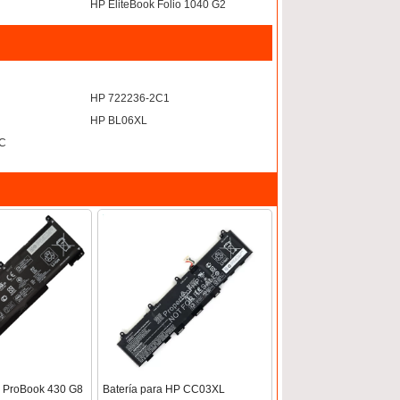
HP EliteBook Folio 1040 G2
HP 722236-2C1
HP BL06XL
C
P ProBook 430 G8
Batería para HP CC03XL