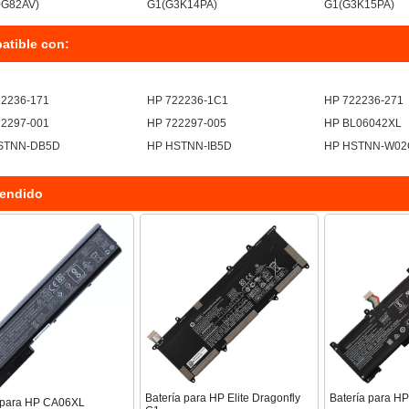
0G82AV)
G1(G3K14PA)
G1(G3K15PA)
atible con:
22236-171
HP 722236-1C1
HP 722236-271
22297-001
HP 722297-005
HP BL06042XL
STNN-DB5D
HP HSTNN-IB5D
HP HSTNN-W02
endido
Batería para HP Elite Dragonfly
Batería para H
a para HP CA06XL