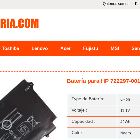
Quiénes somos
Pa
Toshiba
Lenovo
Acer
Fujistu
MSI
Sa
Batería para HP 722297-00
Type de Batería:
Li-ion
Voltaje :
11.1V
Capacidad :
42Wh
Color :
Negro