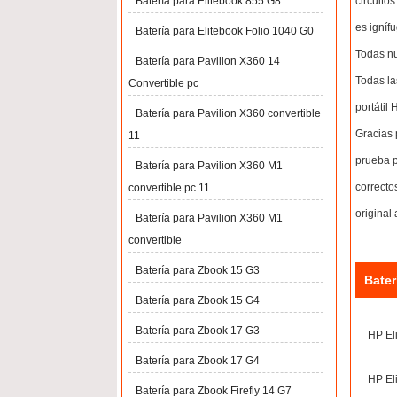
circuito
Batería para Elitebook 855 G8
es igníf
Batería para Elitebook Folio 1040 G0
Todas nu
Batería para Pavilion X360 14
Todas la
Convertible pc
portátil
Batería para Pavilion X360 convertible
Gracias 
11
prueba p
Batería para Pavilion X360 M1
correcto
convertible pc 11
original
Batería para Pavilion X360 M1
convertible
Batería para Zbook 15 G3
Bater
Batería para Zbook 15 G4
Batería para Zbook 17 G3
HP El
Batería para Zbook 17 G4
HP El
Batería para Zbook Firefly 14 G7