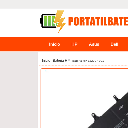
Inicio
HP
Asus
Dell
Inicio
Batería HP
-
- Batería HP 722297-001