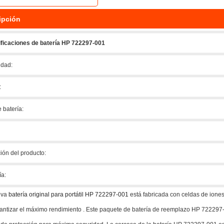
ipción
ficaciones de batería HP 722297-001
dad:
:
 batería:
ión del producto:
ía:
eva
batería original para portátil HP 722297-001
está fabricada con celdas de iones
antizar el máximo rendimiento . Este paquete de batería de reemplazo HP 722297