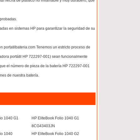
tá hecha de plástico no inflamable y muy duradero, que
 probadas.
adas en sistemas HP para garantizar la seguridad de su
en portatilbateria.com Tenemos un estricto proceso de
tadora portátil HP 722297-001) sean funcionalmente
e que el número de pieza de la batería HP 722297-001
nes de nuestra batería.
lio 1040 G1
HP EliteBook Folio 1040 G1
8CG43403JN
io 1040
HP EliteBook Folio 1040 G2