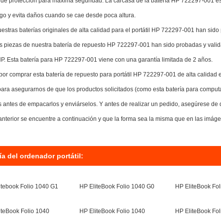
s de protección para máxima seguridad. La carcasa de la batería HP 722297-001 es
ugo y evita daños cuando se cae desde poca altura.
estras baterías originales de alta calidad para el portátil HP 722297-001 han sido
s piezas de nuestra batería de repuesto HP 722297-001 han sido probadas y valid
 HP. Esta batería para HP 722297-001 viene con una garantía limitada de 2 años.
por comprar esta batería de repuesto para portátil HP 722297-001 de alta calidad 
ara asegurarnos de que los productos solicitados (como esta batería para compu
s antes de empacarlos y enviárselos. Y antes de realizar un pedido, asegúrese d
 anterior se encuentre a continuación y que la forma sea la misma que en las imáge
ía del ordenador portátil:
itebook Folio 1040 G1
HP EliteBook Folio 1040 G0
HP EliteBook Fo
iteBook Folio 1040
HP EliteBook Folio 1040
HP EliteBook Fol