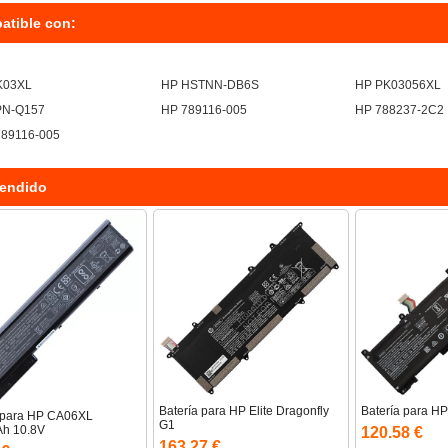
atible con:
K03XL
HP HSTNN-DB6S
HP PK03056XL
PN-Q157
HP 789116-005
HP 788237-2C2
789116-005
endido
Batería para HP Elite Dragonfly
Batería para H
a para HP CA06XL
G1
h 10.8V
120.58 €
163.27 €