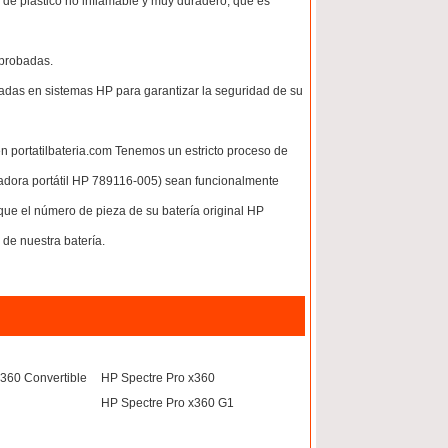
de plástico no inflamable y muy duradero, que es
 probadas.
adas en sistemas HP para garantizar la seguridad de su
en portatilbateria.com Tenemos un estricto proceso de
tadora portátil HP 789116-005) sean funcionalmente
que el número de pieza de su batería original HP
de nuestra batería.
360 Convertible
HP Spectre Pro x360
HP Spectre Pro x360 G1