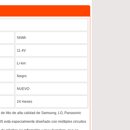
56Wh
11.4V
Li-Ion
Negro
NUEVO
24 meses
 de litio de alta calidad de Samsung, LG, Panasonic
5 está especialmente diseñado con múltiples circuitos