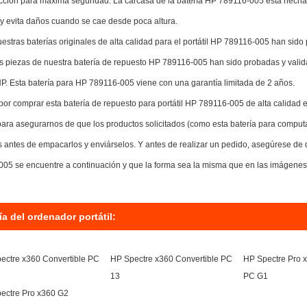
cción para máxima seguridad. La carcasa de la batería HP 789116-005 está hecha 
 y evita daños cuando se cae desde poca altura.
estras baterías originales de alta calidad para el portátil HP 789116-005 han sido
s piezas de nuestra batería de repuesto HP 789116-005 han sido probadas y valid
 HP. Esta batería para HP 789116-005 viene con una garantía limitada de 2 años.
por comprar esta batería de repuesto para portátil HP 789116-005 de alta calidad 
ara asegurarnos de que los productos solicitados (como esta batería para compu
s antes de empacarlos y enviárselos. Y antes de realizar un pedido, asegúrese de 
05 se encuentre a continuación y que la forma sea la misma que en las imágenes 
ía del ordenador portátil:
ectre x360 Convertible PC
HP Spectre x360 Convertible PC
HP Spectre Pro x
13
PC G1
ectre Pro x360 G2