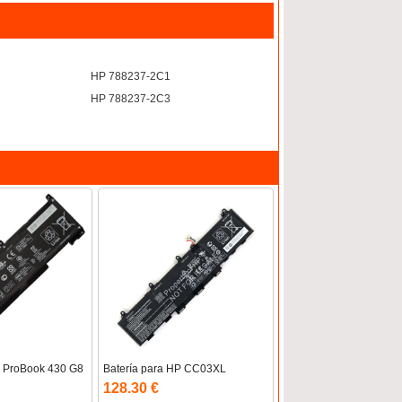
HP 788237-2C1
HP 788237-2C3
P ProBook 430 G8
Batería para HP CC03XL
128.30 €