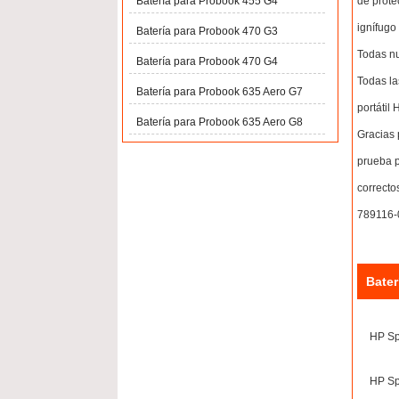
de prote
Batería para Probook 455 G4
ignífugo
Batería para Probook 470 G3
Todas nu
Batería para Probook 470 G4
Todas la
Batería para Probook 635 Aero G7
portátil
Batería para Probook 635 Aero G8
Gracias 
prueba p
correcto
789116-0
Bater
HP Sp
HP Sp