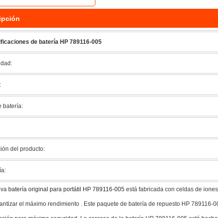
ipción
ficaciones de batería HP 789116-005
dad:
:
 batería:
ión del producto:
ía:
eva
batería original para portátil HP 789116-005
está fabricada con celdas de iones
antizar el máximo rendimiento . Este paquete de batería de repuesto HP 789116-00