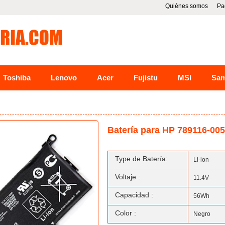
Quiénes somos
Pa
Toshiba
Lenovo
Acer
Fujistu
MSI
Sa
Batería para HP 789116-00
Type de Batería:
Li-ion
Voltaje :
11.4V
Capacidad :
56Wh
Color :
Negro