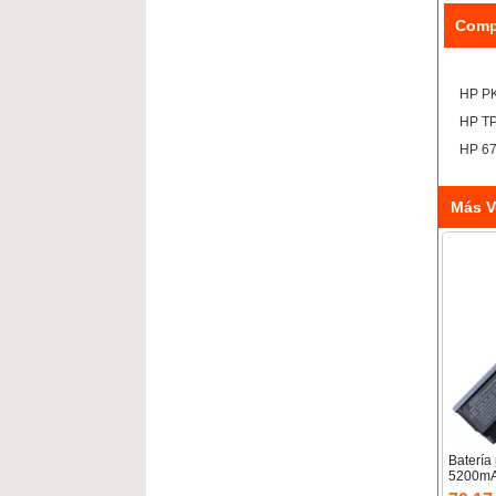
Comp
HP P
HP T
HP 6
Más V
Baterí
5200mA