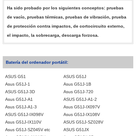
Ha sido probado por los siguientes conceptos: pruebas
de vacío, pruebas térmicas, pruebas de vibración, prueba
de protección contra impactos, de cortocircuito externo,
el impacto, la sobrecarga, descarga forzosa.
Batería del ordenador portátil:
ASUS G51
ASUS G51J
Asus G51J-1
Asus G51J-1B
ASUS G51J-3D
Asus G51J-720
Asus G51J-A1
ASUS G51J-A1-2
Asus G51J-A1-3
Asus G51J-IX097V
ASUS G51J-IX098V
Asus G51J-IX108V
Asus G51J-IX110V
ASUS G51J-SZ028V
Asus G51J-SZ045V etc
ASUS G51JX