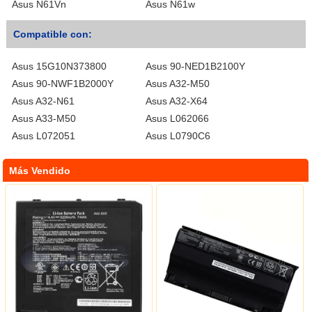
Asus N61Vn
Asus N61w
Compatible con:
Asus 15G10N373800
Asus 90-NED1B2100Y
Asus 90-NWF1B2000Y
Asus A32-M50
Asus A32-N61
Asus A32-X64
Asus A33-M50
Asus L062066
Asus L072051
Asus L0790C6
Más Vendido