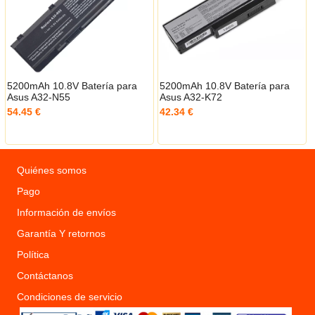
5200mAh 10.8V Batería para
5200mAh 10.8V Batería para
Asus A32-N55
Asus A32-K72
54.45 €
42.34 €
Quiénes somos
Pago
Información de envíos
Garantía Y retornos
Política
Contáctanos
Condiciones de servicio